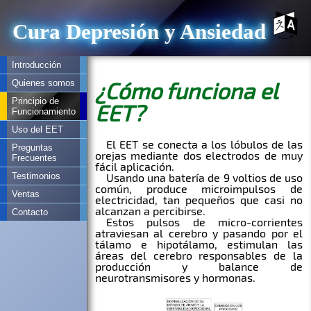
Cura Depresión y Ansiedad
Introducción
Quienes somos
Principio de
Funcionamiento
Uso del EET
Preguntas
Frecuentes
Testimonios
Ventas
Contacto